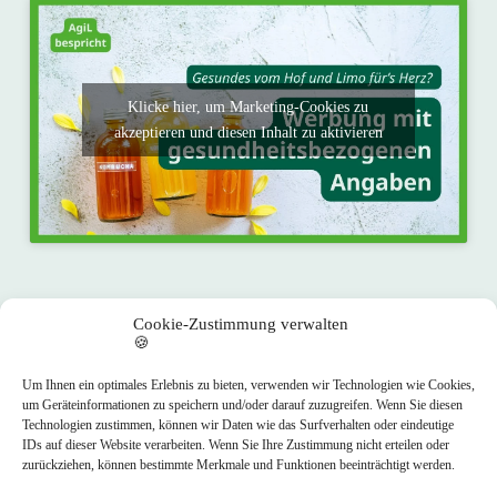
Klicke hier, um Marketing-Cookies zu
akzeptieren und diesen Inhalt zu aktivieren
Cookie-Zustimmung verwalten
🍪
Impressum
Datenschutz
Newsletter
Um Ihnen ein optimales Erlebnis zu bieten, verwenden wir Technologien wie Cookies,
um Geräteinformationen zu speichern und/oder darauf zuzugreifen. Wenn Sie diesen
Technologien zustimmen, können wir Daten wie das Surfverhalten oder eindeutige
AgiL ist ein Projekt der Arbeitsgemeinschaft AgrarMarketing
IDs auf dieser Website verarbeiten. Wenn Sie Ihre Zustimmung nicht erteilen oder
Sachsen GbR unter der Leitung von
IAK Agrar Consulting
zurückziehen, können bestimmte Merkmale und Funktionen beeinträchtigt werden.
GmbH