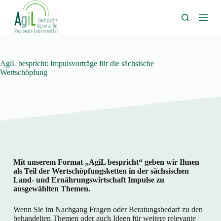
Z
u
m
I
n
h
a
AgiL bespricht: Impulsvorträge für die sächsische
l
Wertschöpfung
t
s
p
r
i
n
g
e
n
Mit unserem Format „AgiL bespricht“ geben wir Ihnen
als Teil der Wertschöpfungsketten in der sächsischen
Land- und Ernährungswirtschaft Impulse zu
ausgewählten Themen.
Wenn Sie im Nachgang Fragen oder Beratungsbedarf zu den
behandelten Themen oder auch Ideen für weitere relevante